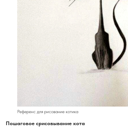
Референс для рисование котика
Пошаговое срисовывание кота